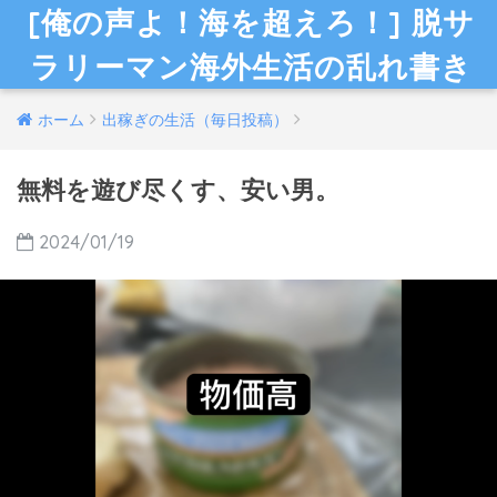
[俺の声よ！海を超えろ！] 脱サ
ラリーマン海外生活の乱れ書き
ホーム
出稼ぎの生活（毎日投稿）
無料を遊び尽くす、安い男。
2024/01/19