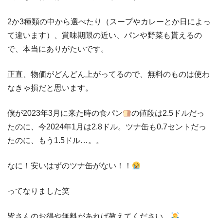
2か3
種類の中から選べたり（スープやカレーとか日によっ
て違います）、賞味期限の近い、パンや野菜も貰えるの
で、本当にありがたいです。
正直、物価がどんどん上がってるので、無料のものは使わ
なきゃ損だと思います。
僕が
2023
年
3
月に来た時の食パン
の値段は
2.5
ドルだっ
たのに、今2024年1月は
2.8
ドル。ツナ缶も
0.7
セントだっ
たのに、もう
1.5
ドル
…
。。
なに！安いはずのツナ缶がない！！
ってなりました笑
皆さんのお得や無料があれば教えてください。