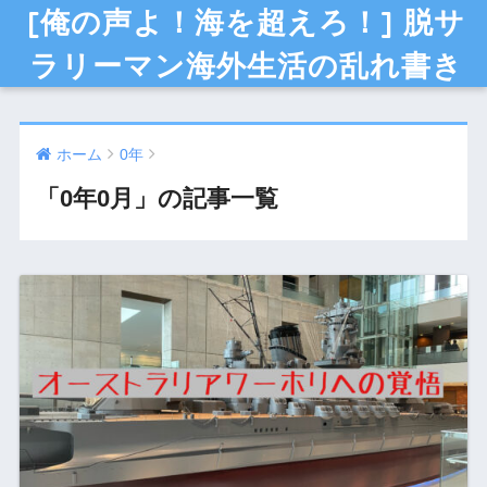
[俺の声よ！海を超えろ！] 脱サ
ラリーマン海外生活の乱れ書き
ホーム
0年
「0年0月」の記事一覧