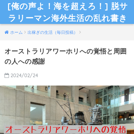
[俺の声よ！海を超えろ！] 脱サ
ラリーマン海外生活の乱れ書き
ホーム
出稼ぎの生活（毎日投稿）
オーストラリアワーホリへの覚悟と周囲
の人への感謝
2024/02/24